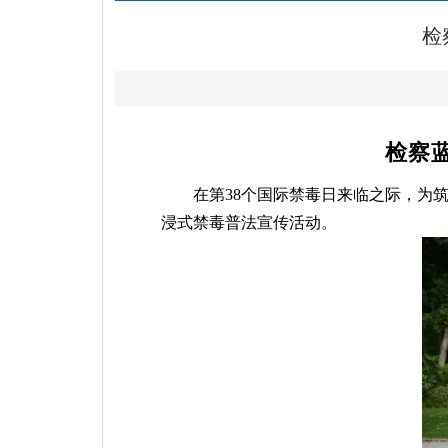
检
检察
在第
38个国际禁毒日来临之际，为
浸式禁毒普法宣传活动。