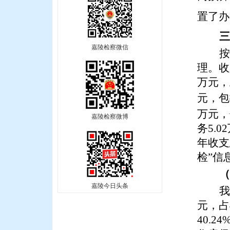
置了办
三
嘉陵检察微信
按
理。收
万元，
元，包
万元，
嘉陵检察微博
务5.
年收支
检”信
（
嘉陵今日头条
我
元，
占
40.24