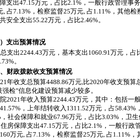
障支出47.15万元，
占比
2.1%，一般行政管理事
元,
占
7.13
%
，检察监督
25万元,
占
1.11
%
，其他检
共安全支出55.22万元，占比2.46%。
）支出预算情况
年总支出2244.43万元，基本支出1060.91万元，占
.73%。
、财政拨款收支预算情况
21
年收支总预算
4488.86
万元
,比20
20
年收支预算
技强检”信息化建设预算减少较多
。
院
20
21
年收入预算
2244.43
万元，其中：
包括一
41.57
%
，上年结转收入
1311.52
万元，
占
58.43
%
%，
社会保障和就业
67.96万元，占比
3.03%，卫
，住房保障支出47.15万元，
占比
2.1%，一般行政
160万元,
占
7.13
%
，检察监督
25万元,
占
1.11
%
，