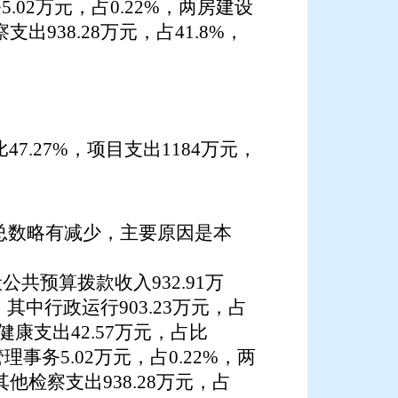
务
5.02
万元，
占
0.22
%
，两房建设
察支出
938.28
万元，占
41.8%，
比47.27%，项目支出
1184万元，
总数略有减少，主要原因是
本
般公共预算拨款收入
932.91万
，其中行政运行
903.23
万元，
占
生健康支出42.57万元，
占比
管理事务
5.02
万元，
占
0.22
%
，两
其他检察支出
938.28
万元，占