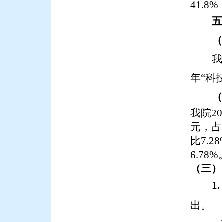
41.8
五
（
我
年
“科
（
我院
20
元，
占
比
7.
6.78
（三）
1.
出。