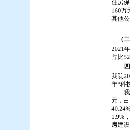
住房保
160万
其他公
（二
2021
占比52
四
我院
20
年
“科
我
元，
占
40.24
1.9%
房建设