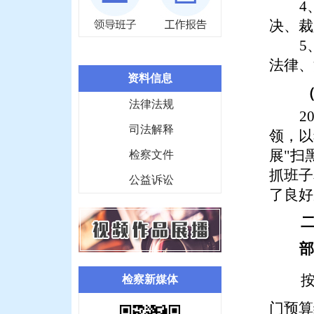
4
决、裁
5
法律、
资料信息
法律法规
2
司法解释
领，以
展"扫
检察文件
抓班子
公益诉讼
了良好
部
检察新媒体
门预算