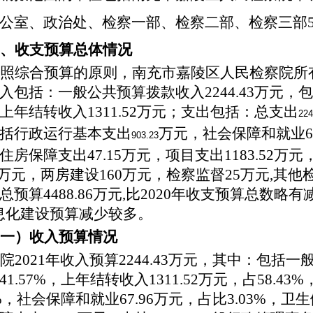
公室、政治处、检察一部、检察二部、检察三部
、收支预算总体情况
照综合预算的原则，
南充市嘉陵区人民检察院
所
入包括：一般公共预算拨款收入
2244.43
万元，包
上年结转收入
1311.52
万元
；支出包括：
总支出
224
括行政运行基本支出
万元，社会保障和就业
903.23
住房保障支出47.15万元，项目支出1183.52
02万元，两房建设160万元，检察监督25万元,其他检
总预算
4488.86
万元
,比20
20
年收支预算总数略有
息化建设预算减少较多
。
一）收入预算情况
院
20
21
年收入预算
2244.43
万元，其中：
包括一
41.57
%
，上年结转收入
1311.52
万元，
占
58.43
%
%，
社会保障和就业
67.96万元，占比
3.03%，卫