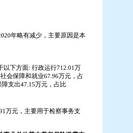
20
20
年略有减少，主要原因是
本
于以下方面
:
行政运行
712.01
万
%，社会保障和就业
67.96
万元，
占
保障支出47.15万元，
占比
91
万元，主要用于检察事务支