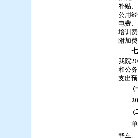
补贴、
公用经
电费、
培训费
附加费
七
我院
20
和
公务
支出预
(
2
(
单
野车。