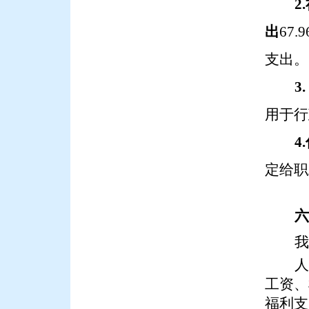
2
出
67.9
支出。
3
用于行
4
定给职
六
我
人
工资、
福利支