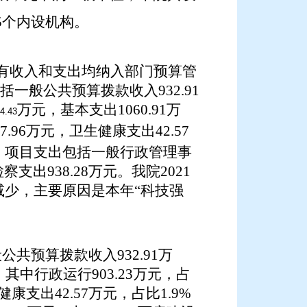
5个内设机构。
有收入和支出均纳入部门预算管
括一般公共预算拨款收入
932.91
万元，基本支出
1060.91万
4.43
67.96万元，
卫生健康支出
42.57
万元，项目支出包括一般行政管理事
察支出938.28万元
。
我院
2021
减少，主要原因是
本年
“科技强
般公共预算拨款收入
932.91万
，其中行政运行
903.23
万元，
占
生健康支出42.57万元，
占比
1.9%