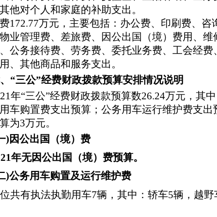
其他对个人和家庭的补助支出。
费
172.77万元，主要包括：办公费、印刷费、
物业管理费、差旅费、因公出国（境）费用、维
、公务接待费、劳务费、委托业务费、工会经费
用、其他商品和服务支出。
、
“
三公
”
经费财政拨款预算安排情况说明
21
年
“三公”经费财政拨款预算数26.24万元，其
用车购置费支出预算；公务用车运行维护费支出
算为
3
万元。
一
)
因公出国（境）费
0
21
年
无
因公出国（境）费
预算
。
二
)
公务用车购置及运行维护费
位共有执法执勤用车
7辆，其中：轿车5辆，越野