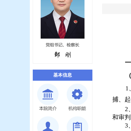
一
基本信息
捕、起
2
和审判
3