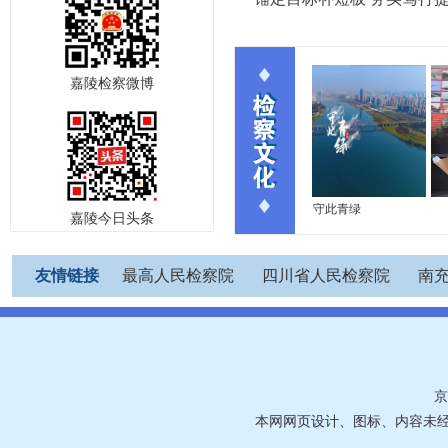
嘉陵检察微博
节
六一特辑 | 嘉陵区人民检...
守此青绿
八一特
嘉陵今日头条
友情链接
最高人民检察院
四川省人民检察院
南
京
本网网页设计、图标、内容未