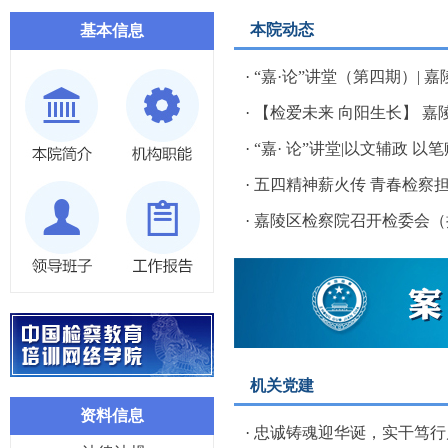
本院动态
基本信息
·
“嘉·论”讲堂（第四期）| 嘉
·
【检爱未来 向阳生长】 嘉陵
·
“嘉· 论”讲堂|以文辅政 以笔
·
五四精神薪火传 青春检察担使
·
嘉陵区检察院召开检委会（扩
机关党建
资料信息
·
忠诚铸魂迎华诞，实干笃行启