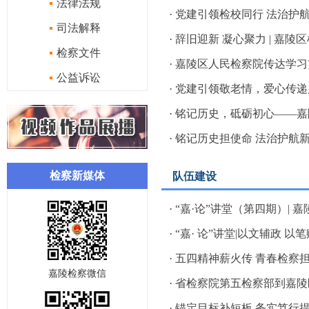
法律法规
·
党建引领检校同行 法治护航立
司法解释
·
辞旧迎新 凝心聚力 | 嘉陵区
检察文件
·
嘉陵区人民检察院传达学习贯
公益诉讼
·
党建引领敬老情，爱心传递夕
·
铭记历史，砥砺初心——嘉陵
·
铭记历史担使命 法治护航新征
检察新媒体
队伍建设
·
“嘉·论”讲堂（第四期）| 嘉
·
“嘉· 论”讲堂|以文辅政 以笔
·
五四精神薪火传 青春检察担使
嘉陵检察微信
·
省检察院第五检察部到嘉陵
·
锚定目标补短板 务实笃行提质